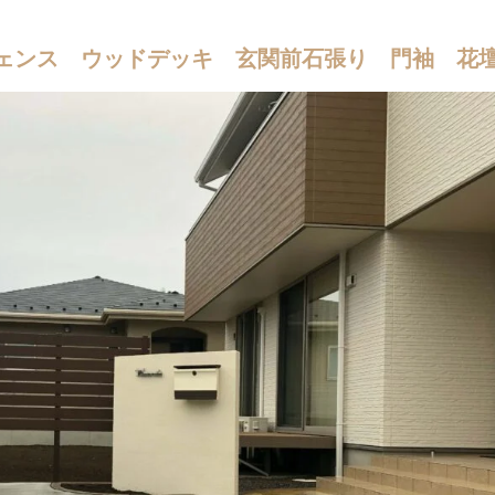
ェンス ウッドデッキ 玄関前石張り 門袖 花