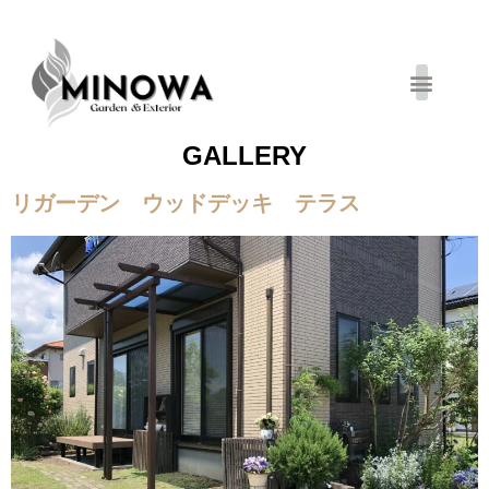
お得キャンペーン
GALLERY
リガーデン ウッドデッキ テラス