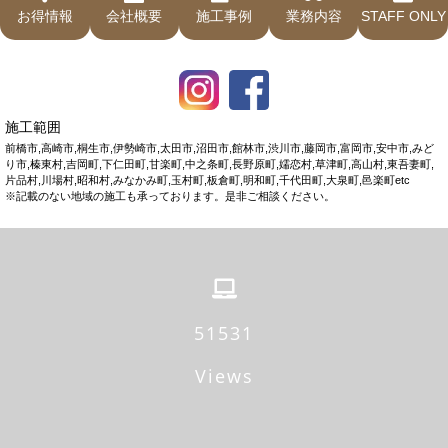
お得情報
会社概要
施工事例
業務内容
STAFF ONLY
施工範囲
前橋市,高崎市,桐生市,伊勢崎市,太田市,沼田市,館林市,渋川市,藤岡市,富岡市,安中市,みど
り市,榛東村,吉岡町,下仁田町,甘楽町,中之条町,長野原町,嬬恋村,草津町,高山村,東吾妻町,
片品村,川場村,昭和村,みなかみ町,玉村町,板倉町,明和町,千代田町,大泉町,邑楽町etc
※記載のない地域の施工も承っております。是非ご相談ください。
54243
Views