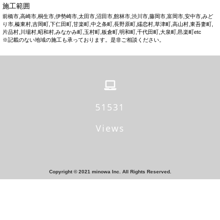
施工範囲
前橋市,高崎市,桐生市,伊勢崎市,太田市,沼田市,館林市,渋川市,藤岡市,富岡市,安中市,みど
り市,榛東村,吉岡町,下仁田町,甘楽町,中之条町,長野原町,嬬恋村,草津町,高山村,東吾妻町,
片品村,川場村,昭和村,みなかみ町,玉村町,板倉町,明和町,千代田町,大泉町,邑楽町etc
※記載のない地域の施工も承っております。是非ご相談ください。
54243
Views
Copyright © 2021 minowa Inc. All Rights Reserved.