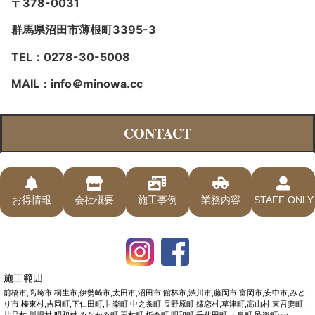
〒378-0031
群馬県沼田市薄根町3395-3
TEL：0278-30-5008
MAIL：info＠minowa.cc
CONTACT
お得情報
会社概要
施工事例
業務内容
STAFF ONLY
施工範囲
前橋市,高崎市,桐生市,伊勢崎市,太田市,沼田市,館林市,渋川市,藤岡市,富岡市,安中市,みど
り市,榛東村,吉岡町,下仁田町,甘楽町,中之条町,長野原町,嬬恋村,草津町,高山村,東吾妻町,