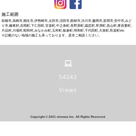
施工範囲
前橋市,高崎市,桐生市,伊勢崎市,太田市,沼田市,館林市,渋川市,藤岡市,富岡市,安中市,みど
り市,榛東村,吉岡町,下仁田町,甘楽町,中之条町,長野原町,嬬恋村,草津町,高山村,東吾妻町,
片品村,川場村,昭和村,みなかみ町,玉村町,板倉町,明和町,千代田町,大泉町,邑楽町etc
※記載のない地域の施工も承っております。是非ご相談ください。
54243
Views
Copyright © 2021 minowa Inc. All Rights Reserved.