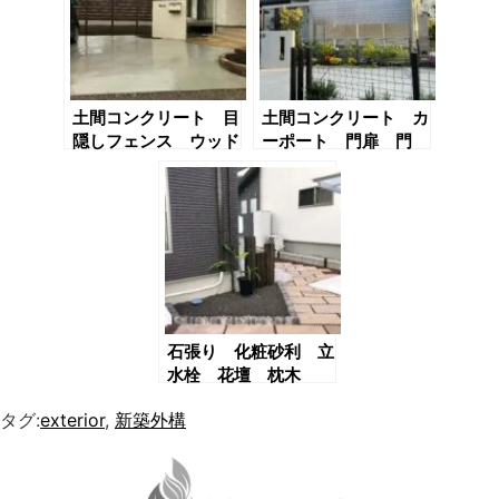
土間コンクリート 目
土間コンクリート カ
隠しフェンス ウッド
ーポート 門扉 門
デッキ 玄関前石張
袖 境界フェンス 目
り 門袖 花
隠しフェンス
石張り 化粧砂利 立
水栓 花壇 枕木
タグ:
exterior
,
新築外構